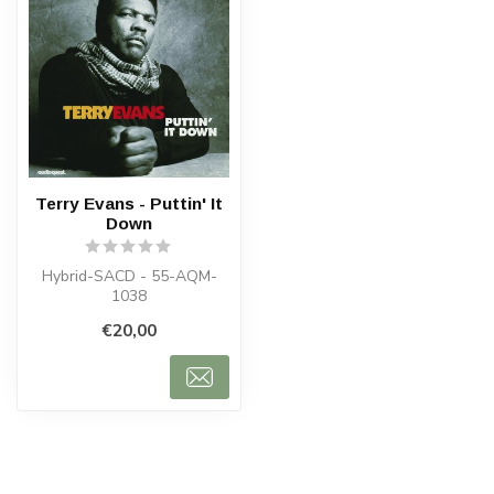
Terry Evans - Puttin' It
Down
Hybrid-SACD - 55-AQM-
1038
€20,00