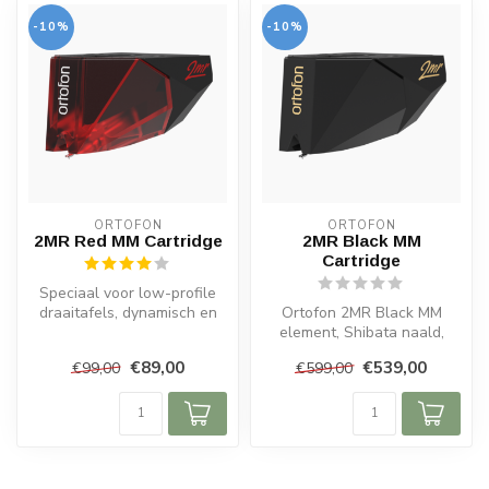
-10%
-10%
ORTOFON
ORTOFON
2MR Red MM Cartridge
2MR Black MM
Cartridge
Speciaal voor low-profile
draaitafels, dynamisch en
Ortofon 2MR Black MM
open geluid, eenvoudige
element, Shibata naald,
mont...
5mV output, speciaal voor
€89,00
€539,00
€99,00
€599,00
Rega, ult...