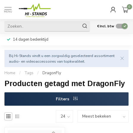
0
MENU
€
Incl. btw
14 dagen bedenktijd
Bij Hi-Stands vindt u een zorgvuldig geselecteerd assortiment
audio- en videoaccessoires van topkwaliteit.
Home
/
Tags
/
DragonFly
Producten getagd met DragonFly
Filters