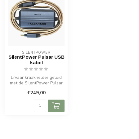
SILENTPOWER
SilentPower Pulsar USB
kabel
Ervaar kraakhelder geluid
met de SilentPower Pulsar
USB. Gescheiden data- en
€249,00
str...