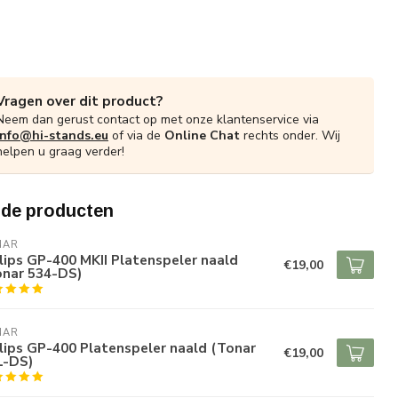
Vragen over dit product?
Neem dan gerust contact op met onze klantenservice via
info@hi-stands.eu
of via de
Online Chat
rechts onder. Wij
helpen u graag verder!
rde producten
NAR
lips GP-400 MKII Platenspeler naald
€19,00
onar 534-DS)
NAR
lips GP-400 Platenspeler naald (Tonar
€19,00
1-DS)