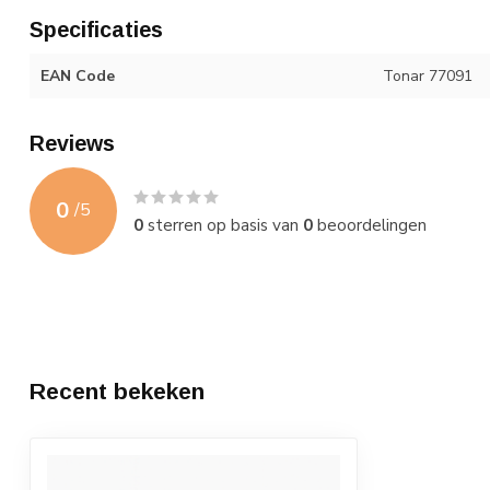
Specificaties
EAN Code
Tonar 77091
Reviews
0
/
5
0
sterren op basis van
0
beoordelingen
Recent bekeken