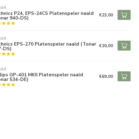
NAR
hnics P24, EPS-24CS Platenspeler naald
€23,00
onar 940-DS)
NAR
hnics EPS-270 Platenspeler naald (Tonar
€20,00
7-DS)
NAR
lips GP-401 MKII Platenspeler naald
€69,00
onar 534-DE)