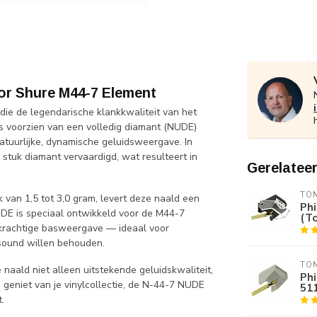
or Shure M44-7 Element
e de legendarische klankkwaliteit van het
is voorzien van een volledig diamant (NUDE)
atuurlijke, dynamische geluidsweergave. In
 stuk diamant vervaardigd, wat resulteert in
Gerelatee
TO
 van 1,5 tot 3,0 gram, levert deze naald een
Phi
DE is speciaal ontwikkeld voor de M44-7
(T
 krachtige basweergave — ideaal voor
-sound willen behouden.
TO
 naald niet alleen uitstekende geluidskwaliteit,
Phi
 geniet van je vinylcollectie, de N-44-7 NUDE
51
.