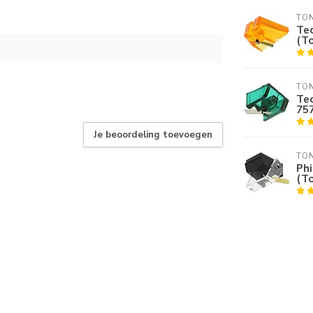
TO
Tec
(T
TO
Tec
75
Je beoordeling toevoegen
TO
Phi
(T