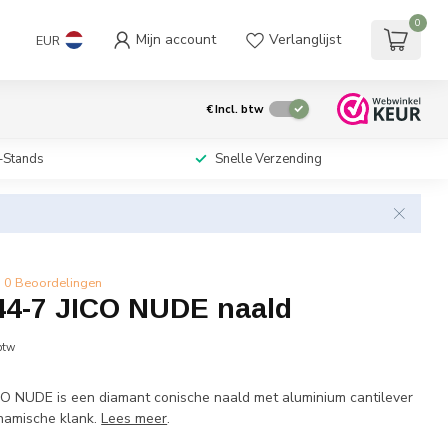
0
Mijn account
Verlanglijst
EUR
€
Incl. btw
-Stands
Snelle Verzending
0 Beoordelingen
44-7 JICO NUDE naald
 btw
O NUDE is een diamant conische naald met aluminium cantilever
namische klank.
Lees meer
.