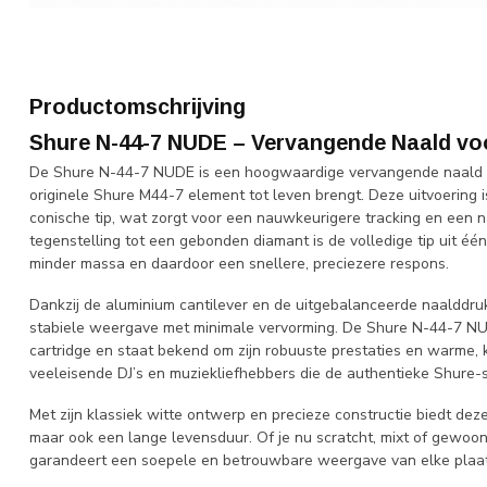
Productomschrijving
Shure N-44-7 NUDE – Vervangende Naald vo
De Shure N-44-7 NUDE is een hoogwaardige vervangende naald di
originele Shure M44-7 element tot leven brengt. Deze uitvoering 
conische tip, wat zorgt voor een nauwkeurigere tracking en een n
tegenstelling tot een gebonden diamant is de volledige tip uit één
minder massa en daardoor een snellere, preciezere respons.
Dankzij de aluminium cantilever en de uitgebalanceerde naalddruk
stabiele weergave met minimale vervorming. De Shure N-44-7 NU
cartridge en staat bekend om zijn robuuste prestaties en warme,
veeleisende DJ’s en muziekliefhebbers die de authentieke Shure
Met zijn klassiek witte ontwerp en precieze constructie biedt deze
maar ook een lange levensduur. Of je nu scratcht, mixt of gewoon
garandeert een soepele en betrouwbare weergave van elke plaat