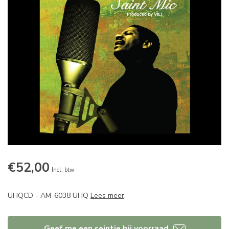
€52,00
Incl. btw
UHQCD - AM-6038 UHQ
Lees meer
.
Geef me een seintje bij voorraad