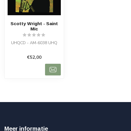
Scotty Wright - Saint
Mic
UHQCD - AM-6038 UHQ
€52,00
Meer informatie