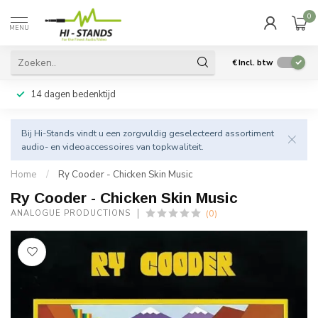
0
MENU
€
Incl. btw
14 dagen bedenktijd
Bij Hi-Stands vindt u een zorgvuldig geselecteerd assortiment
audio- en videoaccessoires van topkwaliteit.
Home
/
Ry Cooder - Chicken Skin Music
Ry Cooder - Chicken Skin Music
(0)
ANALOGUE PRODUCTIONS