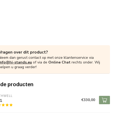
Vragen over dit product?
Neem dan gerust contact op met onze klantenservice via
info@hi-stands.eu
of via de
Online Chat
rechts onder. Wij
helpen u graag verder!
rde producten
THWELL
€330,00
1