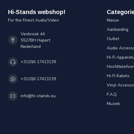
Hi-Stands webshop!
Categori
For the Finest Audio/Video
Nieuw
Aanbieding
Venbroek 44
Outlet
5527BH Hapert
Nederland
Audio Accesso
Hi-Fi Apparat
+31(0)6 17413139
Hoofdtelefoo
Hi-Fi Kabels
+31(0)6 17413139
Vinyl Accesso
F.A.Q.
info@hi-stands.eu
Muziek