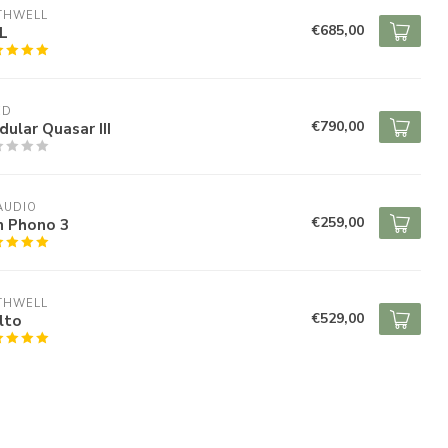
THWELL
€685,00
L
ED
€790,00
ular Quasar III
 AUDIO
€259,00
n Phono 3
THWELL
€529,00
lto