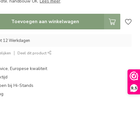
eedte, handbouw UK.
Lees meer
.
Toevoegen aan winkelwagen
Tot 12 Werkdagen
lijken
Deel dit product
ice, Europese kwaliteit
tijd
en bij Hi-Stands
9,5
ng