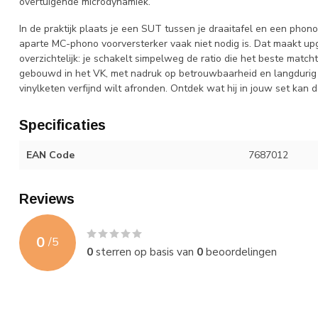
overtuigende microdynamiek.
In de praktijk plaats je een SUT tussen je draaitafel en een pho
aparte MC-phono voorversterker vaak niet nodig is. Dat maakt upg
overzichtelijk: je schakelt simpelweg de ratio die het beste matc
gebouwd in het VK, met nadruk op betrouwbaarheid en langdurig 
vinylketen verfijnd wilt afronden. Ontdek wat hij in jouw set kan 
Specificaties
EAN Code
7687012
Reviews
0
/
5
0
sterren op basis van
0
beoordelingen