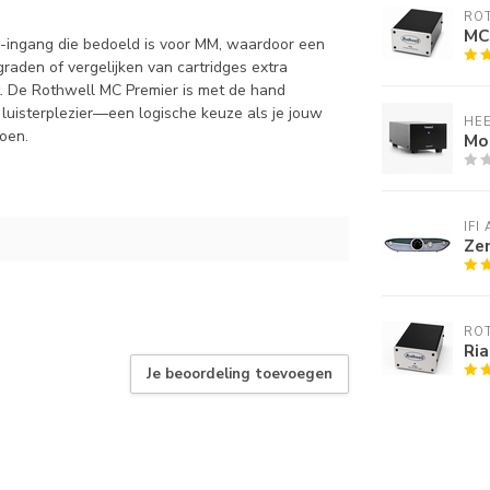
RO
MC
no-ingang die bedoeld is voor MM, waardoor een
raden of vergelijken van cartridges extra
ht. De Rothwell MC Premier is met de hand
luisterplezier—een logische keuze als je jouw
HE
doen.
Mod
IFI
Ze
RO
Ria
Je beoordeling toevoegen