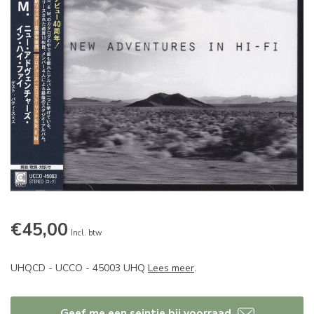
€45,00
Incl. btw
UHQCD - UCCO - 45003 UHQ
Lees meer
.
Geef me een seintje bij voorraad