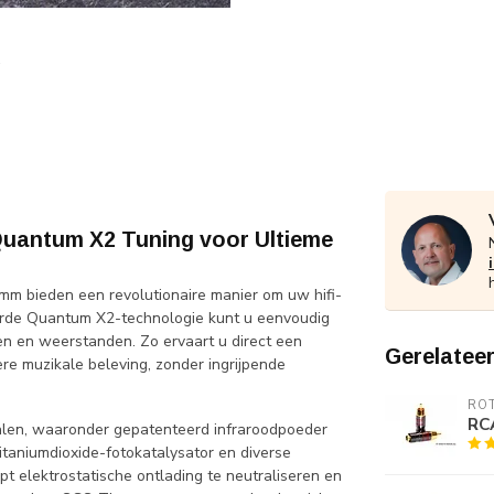
 Quantum X2 Tuning voor Ultieme
mm bieden een revolutionaire manier om uw hifi-
eerde Quantum X2-technologie kunt u eenvoudig
en en weerstanden. Zo ervaart u direct een
Gerelatee
re muzikale beleving, zonder ingrijpende
RO
RCA
alen, waaronder gepatenteerd infraroodpoeder
itaniumdioxide-fotokatalysator en diverse
t elektrostatische ontlading te neutraliseren en