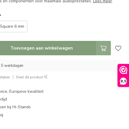
ls en componenten voor maximale audioprestaties.
Lees meer
.
*
Square 6 mm
Toevoegen aan winkelwagen
ot 5 werkdagen
lijken
Deel dit product
9,5
ice, Europese kwaliteit
tijd
en bij Hi-Stands
ng