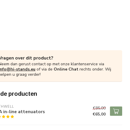
Vragen over dit product?
Neem dan gerust contact op met onze klantenservice via
info@hi-stands.eu
of via de
Online Chat
rechts onder. Wij
helpen u graag verder!
rde producten
THWELL
€85,00
 in-line attenuators
€65,00