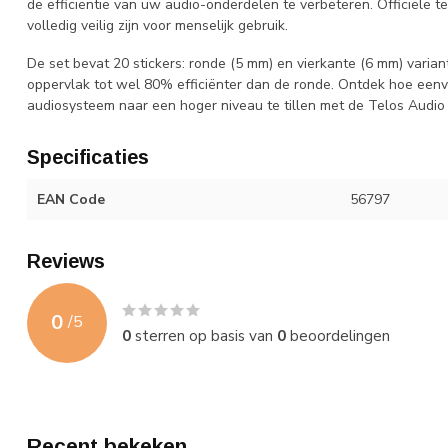
de efficiëntie van uw audio-onderdelen te verbeteren. Officiële
volledig veilig zijn voor menselijk gebruik.
De set bevat 20 stickers: ronde (5 mm) en vierkante (6 mm) variant
oppervlak tot wel 80% efficiënter dan de ronde. Ontdek hoe eenv
audiosysteem naar een hoger niveau te tillen met de Telos Audio
Specificaties
EAN Code
56797
Reviews
0
/
5
0
sterren op basis van
0
beoordelingen
Recent bekeken