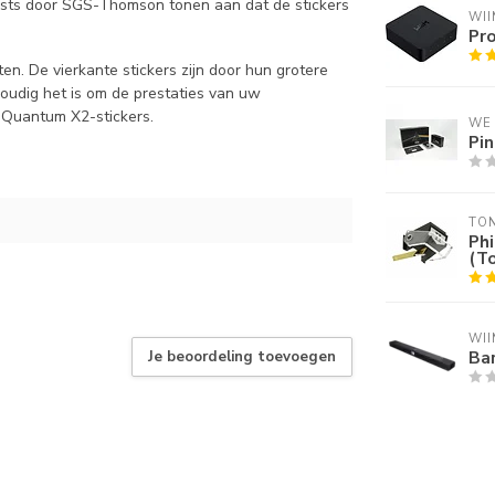
 tests door SGS-Thomson tonen aan dat de stickers
WII
Pro
en. De vierkante stickers zijn door hun grotere
oudig het is om de prestaties van uw
 Quantum X2-stickers.
WE
Pin
TO
Phi
(T
WII
Ba
Je beoordeling toevoegen