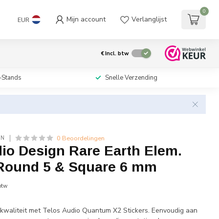
0
Mijn account
Verlanglijst
EUR
€
Incl. btw
-Stands
Snelle Verzending
0 Beoordelingen
GN
io Design Rare Earth Elem.
 Round 5 & Square 6 mm
 btw
kwaliteit met Telos Audio Quantum X2 Stickers. Eenvoudig aan