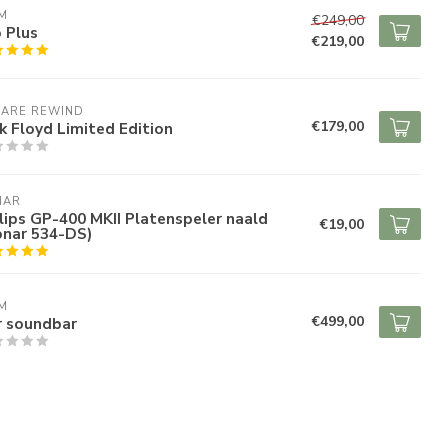
M
€249,00
 Plus
€219,00
 ARE REWIND
€179,00
k Floyd Limited Edition
NAR
lips GP-400 MKII Platenspeler naald
€19,00
onar 534-DS)
M
€499,00
r soundbar