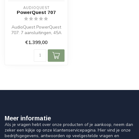
AUDIOQUEST
PowerQuest 707
AudioQuest PowerQuest
707: 7 aansluitingen, 45A
stroomreserve,
€1.399,00
geavanceerde ruis...
Meer informatie
Als je vragen hebt over onze producten of je aankoop, neem dan
zeker een kijkje op onze klantenservicepagina. Hier vind je onze
bedrijfsgegevens, antwoorden op veelgestelde vragen en