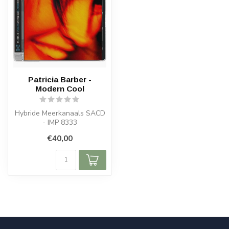
Patricia Barber -
Modern Cool
Hybride Meerkanaals SACD
- IMP 8333
€40,00