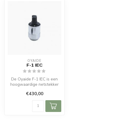
OYAIDE
F-1 IEC
De Oyaide F-1 IEC is een
hoogwaardige netstekker
die ontworpen is voor
€430,00
audiofiel...