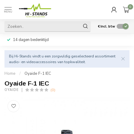
0
MENU
€
Incl. btw
14 dagen bedenktijd
Bij Hi-Stands vindt u een zorgvuldig geselecteerd assortiment
audio- en videoaccessoires van topkwaliteit.
Home
/
Oyaide F-1 IEC
Oyaide F-1 IEC
(0)
OYAIDE