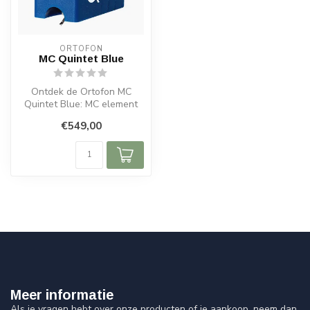
ORTOFON
MC Quintet Blue
Ontdek de Ortofon MC
Quintet Blue: MC element
met Nude Elliptical diamant,
€549,00
alumi...
Meer informatie
Als je vragen hebt over onze producten of je aankoop, neem dan