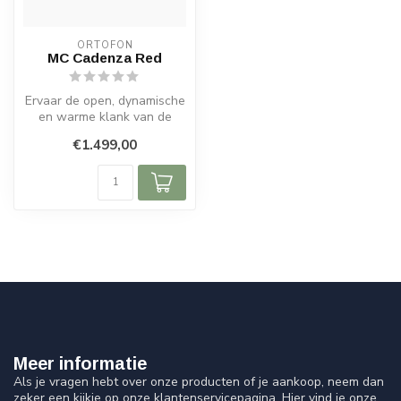
ORTOFON
MC Cadenza Red
Ervaar de open, dynamische
en warme klank van de
Ortofon MC Cadenza Red
€1.499,00
met Fine...
Meer informatie
Als je vragen hebt over onze producten of je aankoop, neem dan
zeker een kijkje op onze klantenservicepagina. Hier vind je onze