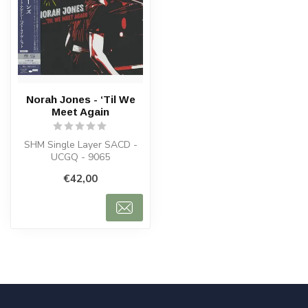
Norah Jones - ‘Til We
Meet Again
SHM Single Layer SACD -
UCGQ - 9065
€42,00