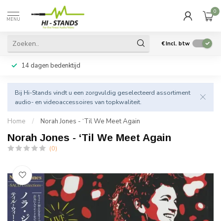
0
MENU
€
Incl. btw
14 dagen bedenktijd
Bij Hi-Stands vindt u een zorgvuldig geselecteerd assortiment
audio- en videoaccessoires van topkwaliteit.
Home
/
Norah Jones - ‘Til We Meet Again
Norah Jones - ‘Til We Meet Again
(0)