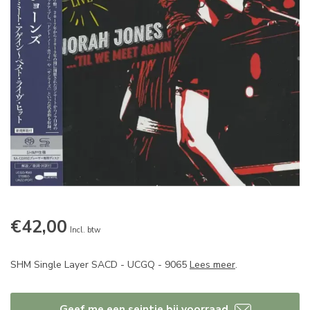
€42,00
Incl. btw
SHM Single Layer SACD - UCGQ - 9065
Lees meer
.
Geef me een seintje bij voorraad