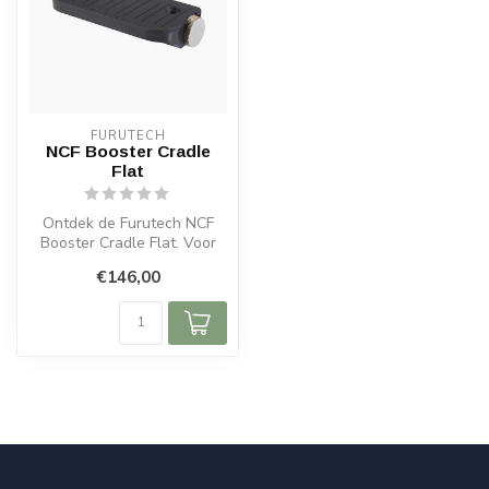
FURUTECH
NCF Booster Cradle
Flat
Ontdek de Furutech NCF
Booster Cradle Flat. Voor
stabiele
€146,00
kabelondersteuning, mi...