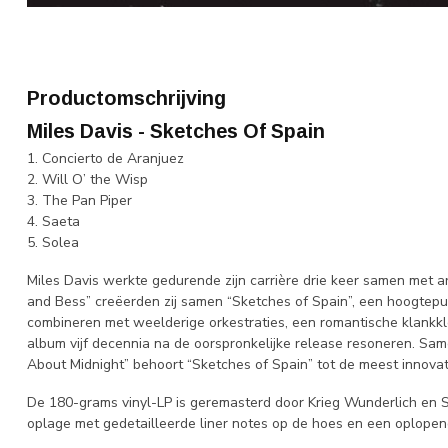
Productomschrijving
Miles Davis - Sketches Of Spain
1. Concierto de Aranjuez
2. Will O’ the Wisp
3. The Pan Piper
4. Saeta
5. Solea
Miles Davis werkte gedurende zijn carrière drie keer samen met a
and Bess” creëerden zij samen “Sketches of Spain”, een hoogtepun
combineren met weelderige orkestraties, een romantische klankkleur
album vijf decennia na de oorspronkelijke release resoneren. Same
About Midnight” behoort “Sketches of Spain” tot de meest innovat
De 180-grams vinyl-LP is geremasterd door Krieg Wunderlich en Sh
oplage met gedetailleerde liner notes op de hoes en een oplope