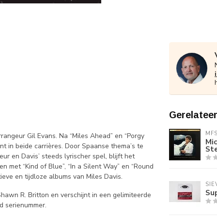
Gerelatee
MF
rrangeur Gil Evans. Na “Miles Ahead” en “Porgy
Mic
t in beide carrières. Door Spaanse thema’s te
St
 en Davis’ steeds lyrischer spel, blijft het
n met “Kind of Blue”, “In a Silent Way” en “Round
ieve en tijdloze albums van Miles Davis.
SIE
Su
awn R. Britton en verschijnt in een gelimiteerde
nd serienummer.