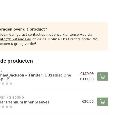
Vragen over dit product?
Neem dan gerust contact op met onze klantenservice via
info@hi-stands.eu
of via de
Online Chat
rechts onder. Wij
helpen u graag verder!
rde producten
SL
€179,00
hael Jackson - Thriller [Ultradisc One
ep LP]
€113,00
VEKING SOUND
€30,00
per Premium Inner Sleeves