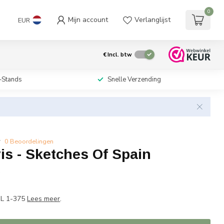
0
Mijn account
Verlanglijst
EUR
€
Incl. btw
-Stands
Snelle Verzending
0 Beoordelingen
is - Sketches Of Spain
w
SL 1-375
Lees meer
.