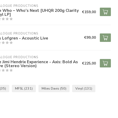
ALOGUE PRODUCTIONS
e Who – Who's Next [UHQR 200g Clarity
€159,00
yl LP]
ALOGUE PRODUCTIONS
€99,00
s Lofgren - Acoustic Live
ALOGUE PRODUCTIONS
 Jimi Hendrix Experience - Axis: Bold As
€225,00
e (Stereo Version)
(35)
MFSL
(231)
Miles Davis
(50)
Vinyl
(131)