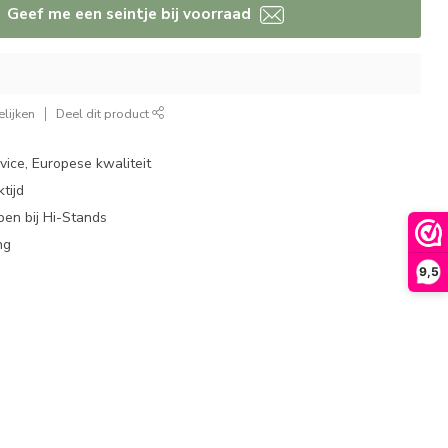
Geef me een seintje bij voorraad
lijken
Deel dit product
ice, Europese kwaliteit
tijd
en bij Hi-Stands
ng
9,5