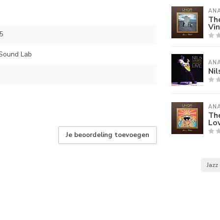
AN
Th
Vin
5
 Sound Lab
AN
Nil
AN
The
Lov
Je beoordeling toevoegen
Jazz