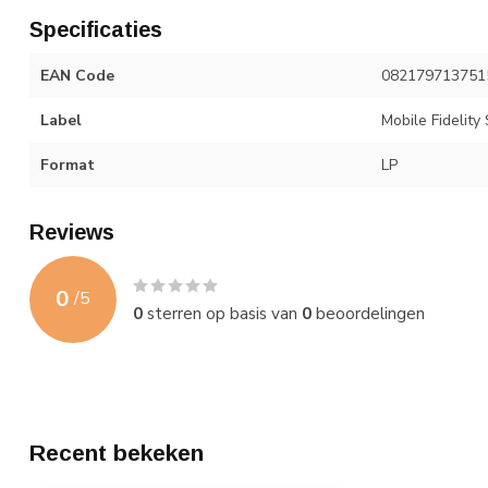
Specificaties
EAN Code
082179713751
Label
Mobile Fidelity
Format
LP
Reviews
0
/
5
0
sterren op basis van
0
beoordelingen
Recent bekeken