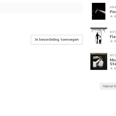
AN
Pin
MF
Fl
Je beoordeling toevoegen
MF
Mic
St
Hybrid-