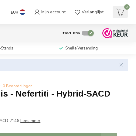
0
Mijn account
Verlanglijst
EUR
€
Incl. btw
-Stands
Snelle Verzending
0 Beoordelingen
is - Nefertiti - Hybrid-SACD
w
SACD 2146
Lees meer
.