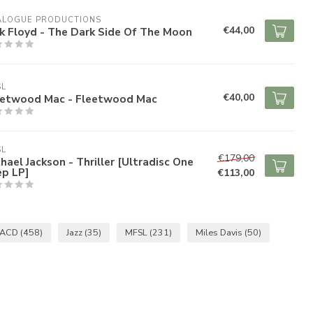
ALOGUE PRODUCTIONS
€44,00
k Floyd - The Dark Side Of The Moon
SL
€40,00
eetwood Mac - Fleetwood Mac
SL
€179,00
hael Jackson - Thriller [Ultradisc One
ep LP]
€113,00
SACD
(458)
Jazz
(35)
MFSL
(231)
Miles Davis
(50)