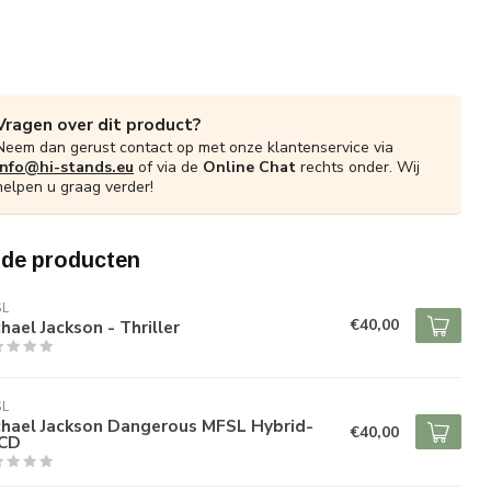
Vragen over dit product?
Neem dan gerust contact op met onze klantenservice via
info@hi-stands.eu
of via de
Online Chat
rechts onder. Wij
helpen u graag verder!
rde producten
SL
€40,00
hael Jackson - Thriller
SL
chael Jackson Dangerous MFSL Hybrid-
€40,00
CD