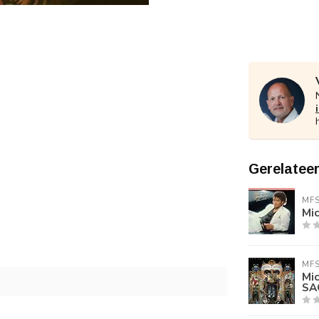
Gerelatee
MF
Mic
MF
Mi
SA