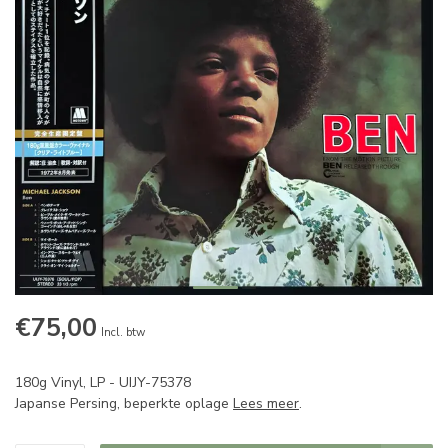
€75,00
Incl. btw
180g Vinyl, LP - UIJY-75378
Japanse Persing, beperkte oplage
Lees meer
.