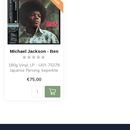
Michael Jackson - Ben
180g Vinyl, LP - UIJY-75378
Japanse Persing, beperkte
oplage
€75,00