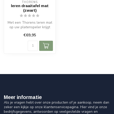
THORENS
leren draaitafel mat
(zwart)
Met een Thorens leren mat
op uw platenspeler krijgt
het afspelen van vinyl een
€69,95
e...
Meer informatie
Als je vragen hebt over onze producten of je aankoop, neem dan
zeker een kijkje op onze klantenservicepagina. Hier vind je onze
bedrijfsgegevens, antwoorden op veelgestelde vragen en