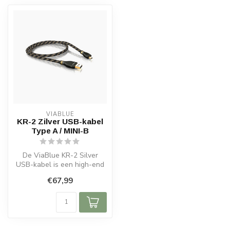
VIABLUE
KR-2 Zilver USB-kabel
Type A / MINI-B
De ViaBlue KR-2 Silver
USB-kabel is een high-end
oplossing voor digitale
€67,99
audio-,...