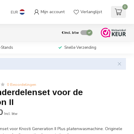
0
Mijn account
Verlanglijst
EUR
€
Incl. btw
-Stands
Snelle Verzending
0 Beoordelingen
nderdelenset voor de
n II
0
Incl. btw
set voor Knosti Generation II Plus platenwasmachine. Originele