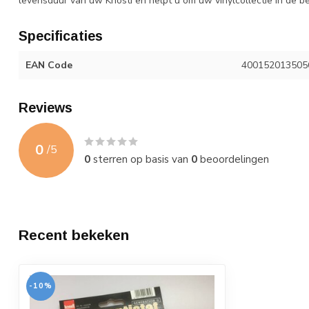
levensduur van uw Knosti en helpt u om uw vinylcollectie in de b
Specificaties
EAN Code
400152013505
Reviews
0
/
5
0
sterren op basis van
0
beoordelingen
Recent bekeken
-10%