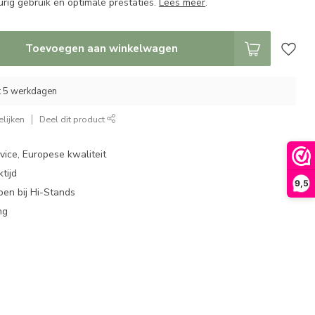
urig gebruik en optimale prestaties.
Lees meer
.
Toevoegen aan winkelwagen
ot 5 werkdagen
lijken
Deel dit product
ice, Europese kwaliteit
tijd
9,5
en bij Hi-Stands
ng