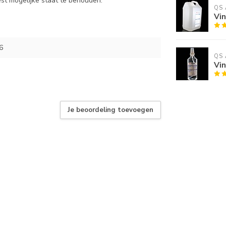
est mogelijke staat te behouden.
QS 
Vin
6
QS 
Vin
Je beoordeling toevoegen