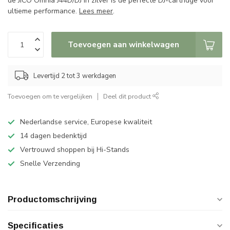
de JICO Omnia J44D/DJ in zilver is de perfecte DJ-cartridge voor
ultieme performance.
Lees meer
.
Toevoegen aan winkelwagen
Levertijd 2 tot 3 werkdagen
Toevoegen om te vergelijken
Deel dit product
Nederlandse service, Europese kwaliteit
14 dagen bedenktijd
Vertrouwd shoppen bij Hi-Stands
Snelle Verzending
Productomschrijving
Specificaties