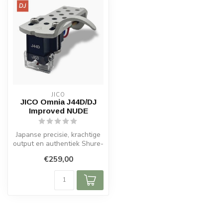
JICO
JICO Omnia J44D/DJ
Improved NUDE
Japanse precisie, krachtige
output en authentiek Shure-
geluid – de JICO Omnia J4...
€259,00