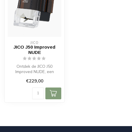
JICO
JICO J50 Improved
NUDE
Ontdek de JICO J50
Improved NUDE, een
verbeterde MM-cartridge
€229,00
met Naked Diamond ...