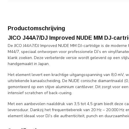
Productomschrijving
JICO J44A7/DJ Improved NUDE MM DJ-cartri
De JICO J44A7/DJ Improved NUDE MM DJ-cartridge is de moderne h
M44/7, speciaal ontworpen voor professionele DJ’s en vinylfana
klank zoeken. Deze verbeterde versie wordt geleverd op een stijlv
handgemaakt in Japan.
Het element levert een krachtige uitgangsspanning van 8,0 mV, w
uitstekende kanaalscheiding. De NUDE conische diamantnaald (0,7 
gemonteerd op een stijve aluminium cantilever. Dit zorgt voor een ui
intensief scratchen of back-cueing.
Met een aanbevolen naalddruk van 3,5 tot 4,5 gram biedt deze car
levensduur. Dankzij het frequentiebereik van 20 Hz – 20.000 Hz 
element ideaal voor DJ’s die authenticiteit, punch en duurzaamheid