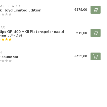
 ARE REWIND
€179,00
k Floyd Limited Edition
NAR
lips GP-400 MKII Platenspeler naald
€19,00
onar 534-DS)
M
€499,00
r soundbar