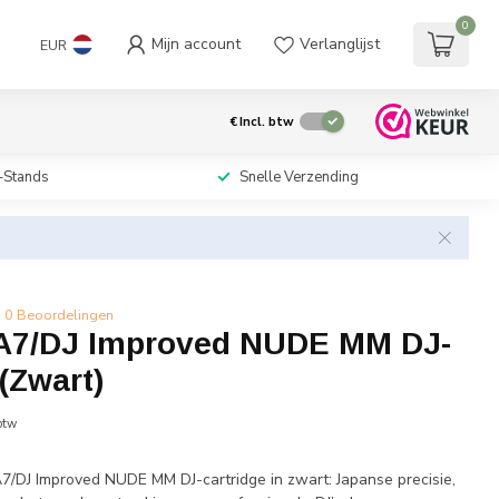
0
Mijn account
Verlanglijst
EUR
€
Incl. btw
-Stands
Snelle Verzending
0 Beoordelingen
A7/DJ Improved NUDE MM DJ-
 (Zwart)
 btw
7/DJ Improved NUDE MM DJ-cartridge in zwart: Japanse precisie,