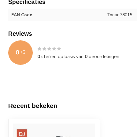
Specificaties
EAN Code
Tonar 78015
Reviews
0
/
5
0
sterren op basis van
0
beoordelingen
Recent bekeken