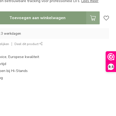
en betrouwbare tracking voor professionele DJ’s.
Lees meer
.
Toevoegen aan winkelwagen
ot 3 werkdagen
lijken
Deel dit product
ice, Europese kwaliteit
tijd
9,5
en bij Hi-Stands
ng