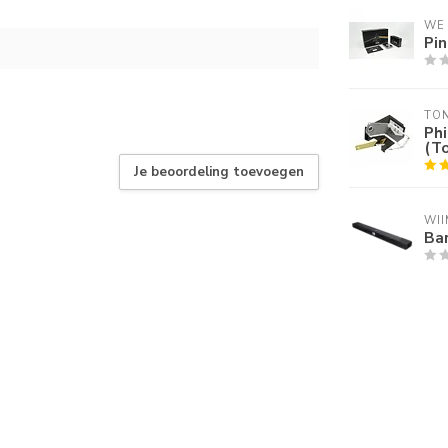
WE
Pin
TO
Phi
(T
Je beoordeling toevoegen
WII
Ba