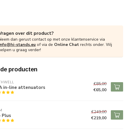
Vragen over dit product?
Neem dan gerust contact op met onze klantenservice via
info@hi-stands.eu
of via de
Online Chat
rechts onder. Wij
helpen u graag verder!
rde producten
THWELL
€85,00
 in-line attenuators
€65,00
M
€249,00
 Plus
€219,00