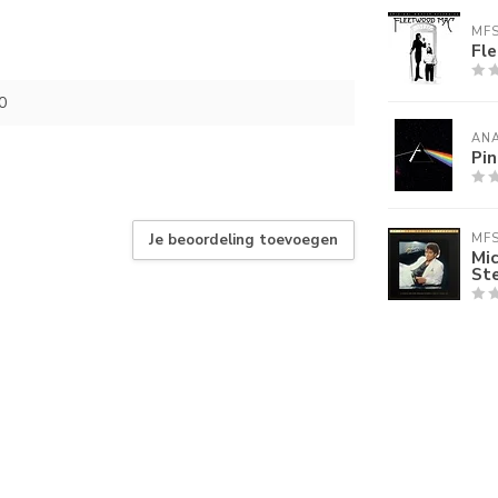
MF
Fl
0
AN
Pin
Je beoordeling toevoegen
MF
Mic
St