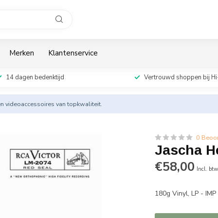
Merken
Klantenservice
14 dagen bedenktijd
Vertrouwd shoppen bij Hi
en videoaccessoires van topkwaliteit.
0 Beoo
Jascha He
€58,00
Incl. bt
180g Vinyl, LP - IM