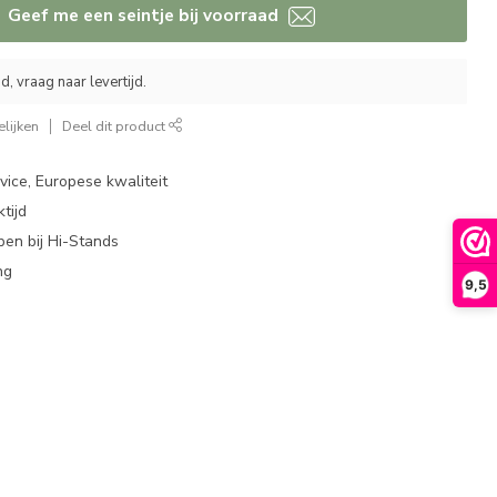
Geef me een seintje bij voorraad
, vraag naar levertijd.
lijken
Deel dit product
ice, Europese kwaliteit
tijd
en bij Hi-Stands
ng
9,5