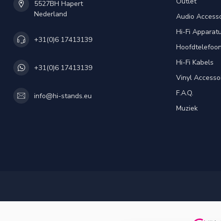
Outlet
5527BH Hapert
Nederland
Audio Accesso
Hi-Fi Apparat
+31(0)6 17413139
Hoofdtelefoo
Hi-Fi Kabels
+31(0)6 17413139
Vinyl Accesso
F.A.Q.
info@hi-stands.eu
Muziek