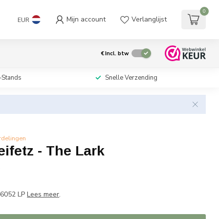
0
Mijn account
Verlanglijst
EUR
€
Incl. btw
-Stands
Snelle Verzending
rdelingen
ifetz - The Lark
w
P 6052 LP
Lees meer
.