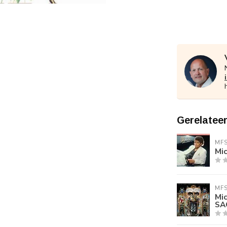
Gerelatee
MF
Mic
MF
Mi
SA