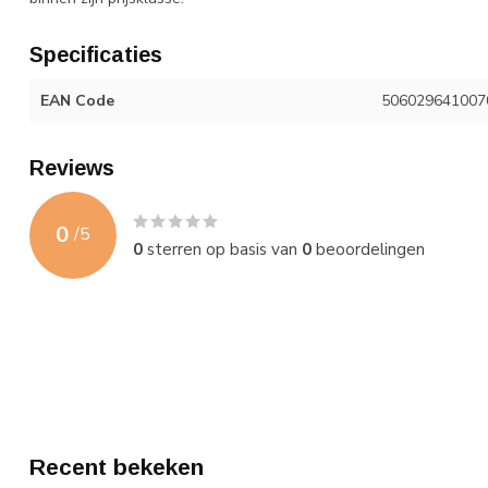
Specificaties
EAN Code
506029641007
Reviews
0
/
5
0
sterren op basis van
0
beoordelingen
Recent bekeken