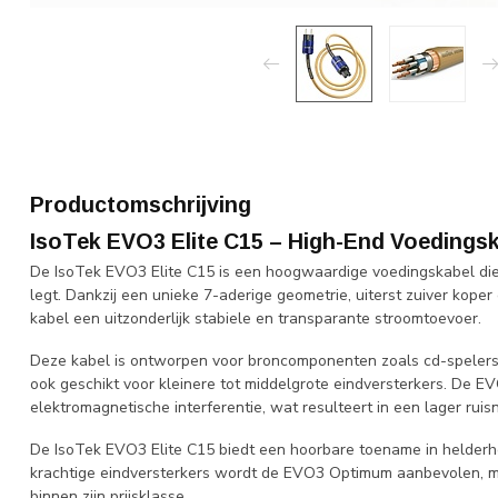
Productomschrijving
IsoTek EVO3 Elite C15 – High-End Voedings
De IsoTek EVO3 Elite C15 is een hoogwaardige voedingskabel die 
legt. Dankzij een unieke 7-aderige geometrie, uiterst zuiver kope
kabel een uitzonderlijk stabiele en transparante stroomtoevoer.
Deze kabel is ontworpen voor broncomponenten zoals cd-spelers,
ook geschikt voor kleinere tot middelgrote eindversterkers. De EV
elektromagnetische interferentie, wat resulteert in een lager rui
De IsoTek EVO3 Elite C15 biedt een hoorbare toename in helderheid
krachtige eindversterkers wordt de EVO3 Optimum aanbevolen, maa
binnen zijn prijsklasse.