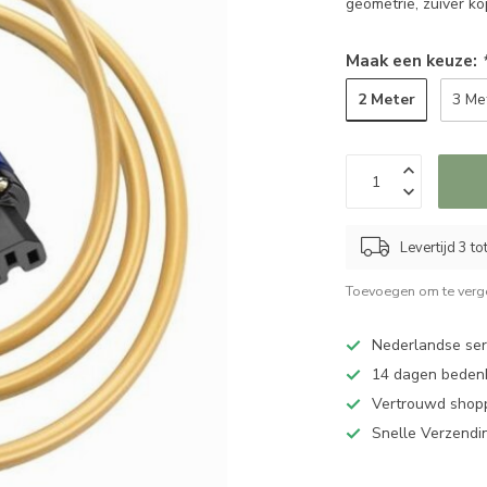
geometrie, zuiver ko
Maak een keuze:
2 Meter
3 Me
Levertijd 3 t
Toevoegen om te verge
Nederlandse serv
14 dagen bedenk
Vertrouwd shopp
Snelle Verzendi