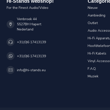
Hi-Stands webshop!
Categori
For the Finest Audio/Video
Nieuw
Aanbieding
Venbroek 44
Outlet
5527BH Hapert
Nederland
Audio Accesso
Hi-Fi Apparat
+31(0)6 17413139
Hoofdtelefoo
Hi-Fi Kabels
+31(0)6 17413139
Vinyl Accesso
F.A.Q.
info@hi-stands.eu
Muziek