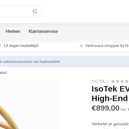
Merken
Klantenservice
14 dagen bedenktijd
Vertrouwd shoppen bij Hi
en videoaccessoires van topkwaliteit.
abel
ISOTEK
IsoTek EV
High-End
€899,00
Incl.
Verbeter je geluids