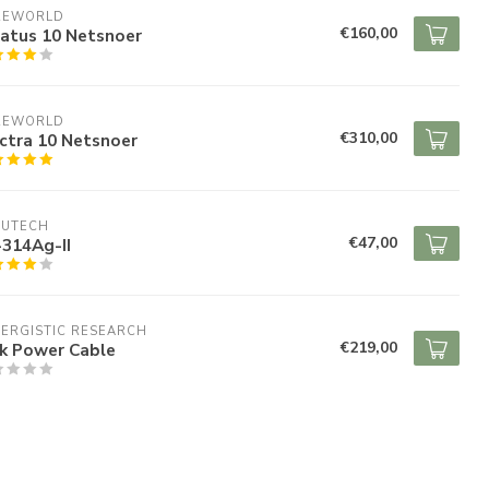
REWORLD
€160,00
ratus 10 Netsnoer
REWORLD
€310,00
ctra 10 Netsnoer
RUTECH
€47,00
-314Ag-II
ERGISTIC RESEARCH
€219,00
nk Power Cable