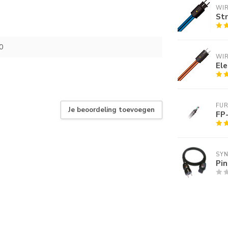
WI
St
0
WI
Ele
FU
Je beoordeling toevoegen
FP
SYN
Pi