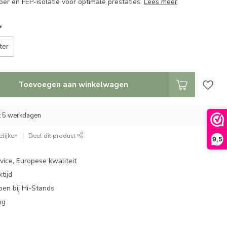
per en FEP-isolatie voor optimale prestaties.
Lees meer
.
*
ter
Toevoegen aan winkelwagen
ot 5 werkdagen
lijken
Deel dit product
9,5
ice, Europese kwaliteit
tijd
en bij Hi-Stands
ng