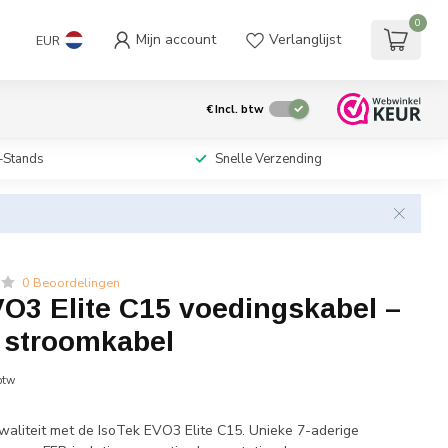
0
Mijn account
Verlanglijst
EUR
€
Incl. btw
-Stands
Snelle Verzending
0 Beoordelingen
O3 Elite C15 voedingskabel –
 stroomkabel
 btw
kwaliteit met de IsoTek EVO3 Elite C15. Unieke 7-aderige