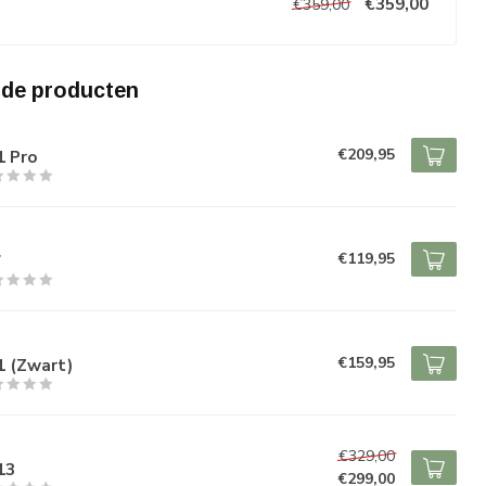
€359,00
€359,00
rde producten
O
€209,95
1 Pro
O
€119,95
7
O
€159,95
1 (Zwart)
O
€329,00
13
€299,00