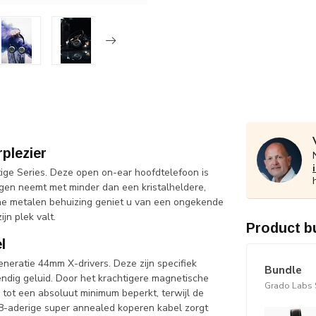
plezier
ge Series. Deze open on-ear hoofdtelefoon is
gen neemt met minder dan een kristalheldere,
sche metalen behuizing geniet u van een ongekende
jn plek valt.
Product b
l
eratie 44mm X-drivers. Deze zijn specifiek
Bundle
ndig geluid. Door het krachtigere magnetische
Grado Labs 
tot een absoluut minimum beperkt, terwijl de
 8-aderige super annealed koperen kabel zorgt