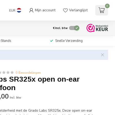
0
Mijn account
Verlanglijst
EUR
€
Incl. btw
-Stands
Snelle Verzending
0 Beoordelingen
bs SR325x open on-ear
efoon
,00
Incl. btw
elderheid met de Grado Labs SR325x. Deze open on-ear