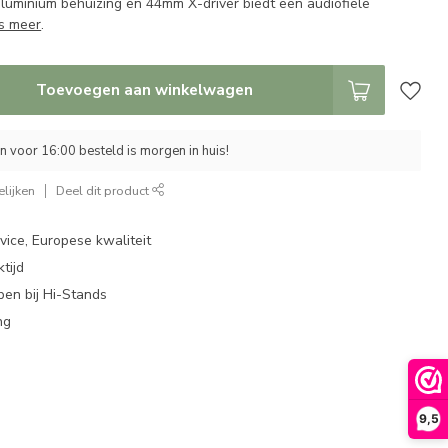
luminium behuizing en 44mm X-driver biedt een audiofiele
s meer
.
Toevoegen aan winkelwagen
 voor 16:00 besteld is morgen in huis!
lijken
Deel dit product
ice, Europese kwaliteit
tijd
en bij Hi-Stands
ng
9,5