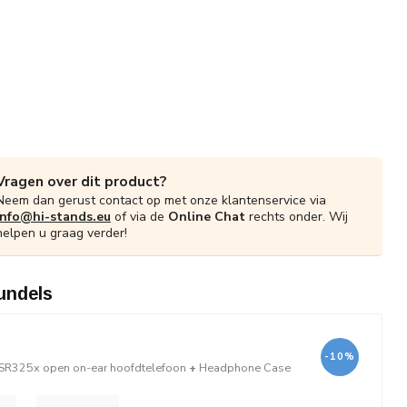
Vragen over dit product?
Neem dan gerust contact op met onze klantenservice via
info@hi-stands.eu
of via de
Online Chat
rechts onder. Wij
helpen u graag verder!
undels
-10%
SR325x open on-ear hoofdtelefoon
+
Headphone Case