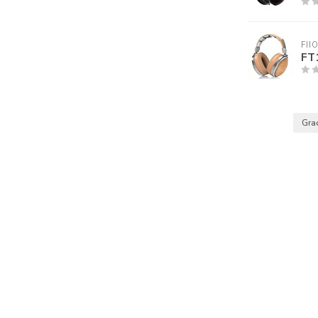
FII
FT
Gra