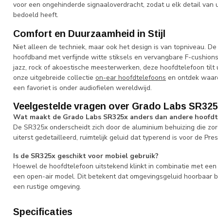
voor een ongehinderde signaaloverdracht, zodat u elk detail van 
bedoeld heeft.
Comfort en Duurzaamheid in Stijl
Niet alleen de techniek, maar ook het design is van topniveau. D
hoofdband met verfijnde witte stiksels en vervangbare F-cushions 
jazz, rock of akoestische meesterwerken, deze hoofdtelefoon tilt 
onze uitgebreide collectie
on-ear hoofdtelefoons
en ontdek waaro
een favoriet is onder audiofielen wereldwijd.
Veelgestelde vragen over Grado Labs SR32
Wat maakt de Grado Labs SR325x anders dan andere hoofdt
De SR325x onderscheidt zich door de aluminium behuizing die zor
uiterst gedetailleerd, ruimtelijk geluid dat typerend is voor de Pres
Is de SR325x geschikt voor mobiel gebruik?
Hoewel de hoofdtelefoon uitstekend klinkt in combinatie met een
een open-air model. Dit betekent dat omgevingsgeluid hoorbaar blij
een rustige omgeving.
Specificaties