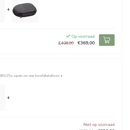
+
Op voorraad
€369,00
€408,00
SR325x open on-ear hoofdtelefoon
+
+
Niet op voorraad