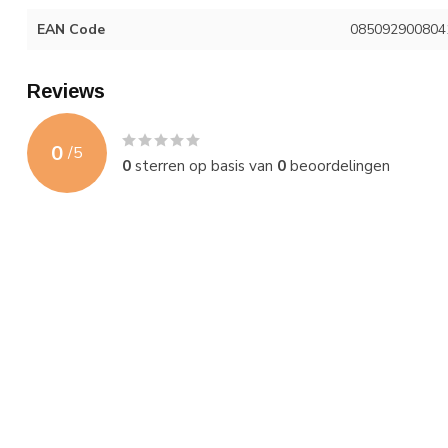
EAN Code
085092900804
Reviews
0
/
5
0
sterren op basis van
0
beoordelingen