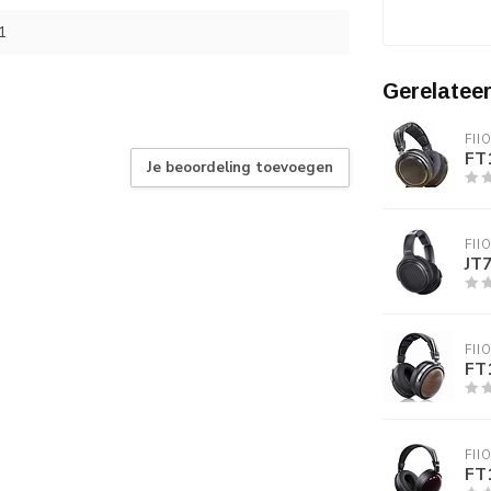
1
Gerelatee
FII
FT
Je beoordeling toevoegen
FII
JT
FII
FT
FII
FT