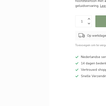
hoofdtelefoon met a
geluidservaring.
Lee
Op werkdagen
Toevoegen om te verge
Nederlandse serv
14 dagen bedenk
Vertrouwd shopp
Snelle Verzendi