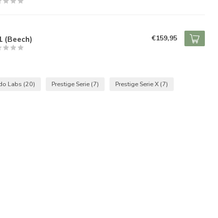
O
€159,95
1 (Beech)
do Labs
(20)
Prestige Serie
(7)
Prestige Serie X
(7)