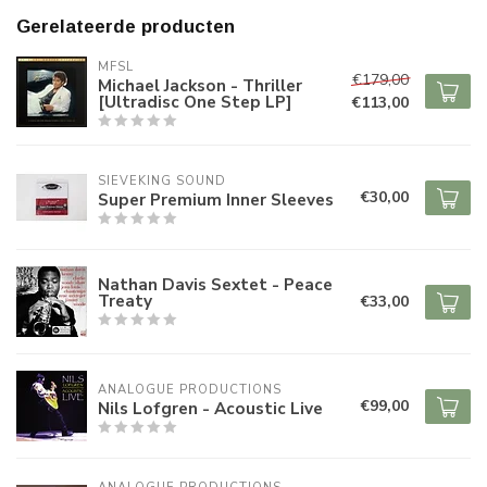
Gerelateerde producten
MFSL
€179,00
Michael Jackson - Thriller
[Ultradisc One Step LP]
€113,00
SIEVEKING SOUND
€30,00
Super Premium Inner Sleeves
Nathan Davis Sextet - Peace
Treaty
€33,00
ANALOGUE PRODUCTIONS
€99,00
Nils Lofgren - Acoustic Live