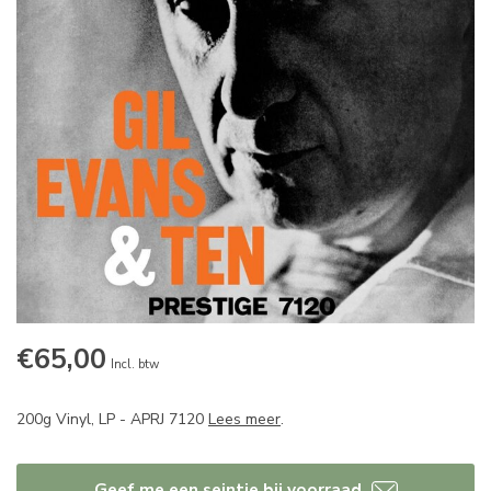
€65,00
Incl. btw
200g Vinyl, LP - APRJ 7120
Lees meer
.
Geef me een seintje bij voorraad