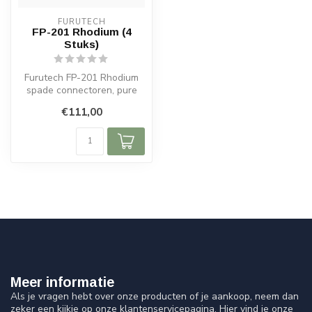
FURUTECH
FP-201 Rhodium (4
Stuks)
Furutech FP-201 Rhodium
spade connectoren, pure
koper, Ø6mm, schroef- of
€111,00
soldeer...
Meer informatie
Als je vragen hebt over onze producten of je aankoop, neem dan
zeker een kijkje op onze klantenservicepagina. Hier vind je onze