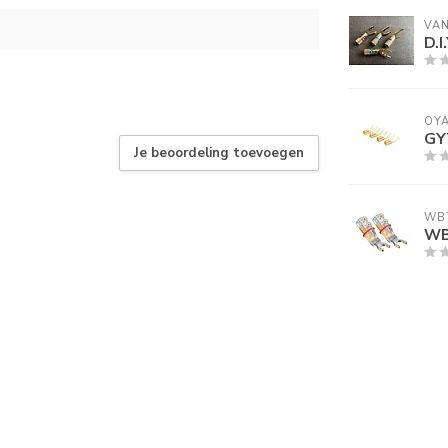
VAN
D.I
OYA
GYT
Je beoordeling toevoegen
WB
WB