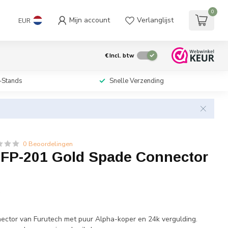
0
Mijn account
Verlanglijst
EUR
€
Incl. btw
-Stands
Snelle Verzending
0 Beoordelingen
 FP-201 Gold Spade Connector
w
ctor van Furutech met puur Alpha-koper en 24k vergulding.