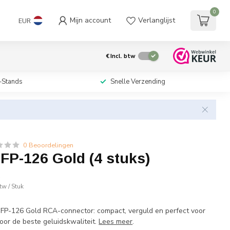
0
Mijn account
Verlanglijst
EUR
€
Incl. btw
-Stands
Snelle Verzending
0 Beoordelingen
FP-126 Gold (4 stuks)
w
btw
/ Stuk
FP-126 Gold RCA-connector: compact, verguld en perfect voor
oor de beste geluidskwaliteit.
Lees meer
.