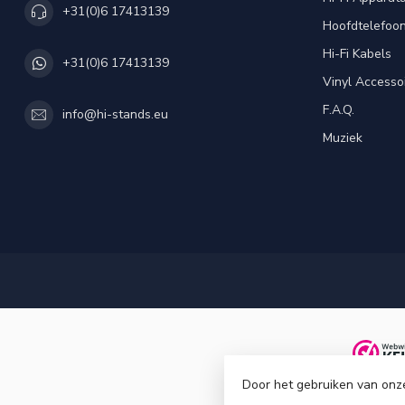
+31(0)6 17413139
Hoofdtelefoo
Hi-Fi Kabels
+31(0)6 17413139
Vinyl Accesso
F.A.Q.
info@hi-stands.eu
Muziek
Door het gebruiken van onz