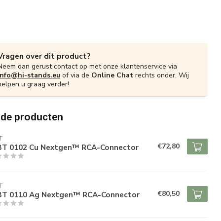
Vragen over dit product?
Neem dan gerust contact op met onze klantenservice via
info@hi-stands.eu
of via de
Online Chat
rechts onder. Wij
helpen u graag verder!
rde producten
T
€72,80
T 0102 Cu Nextgen™ RCA-Connector
T
€80,50
T 0110 Ag Nextgen™ RCA-Connector