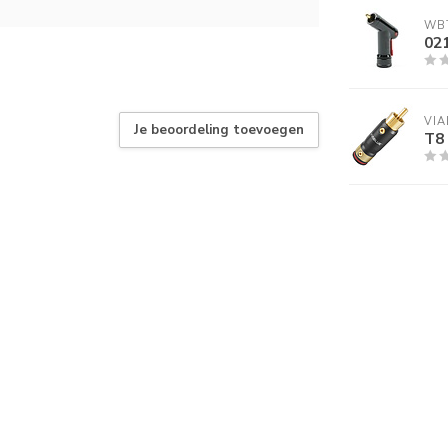
WB
021
VIA
Je beoordeling toevoegen
T8 