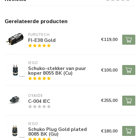
Gerelateerde producten
FURUTECH
€119,00
FI-E38 Gold
IEGO
Schuko-stekker van puur
€100,00
koper 8055 BK (Cu)
OYAIDE
€255,00
C-004 IEC
IEGO
Schuko Plug Gold plated
€180,00
8085 BK (Gu)