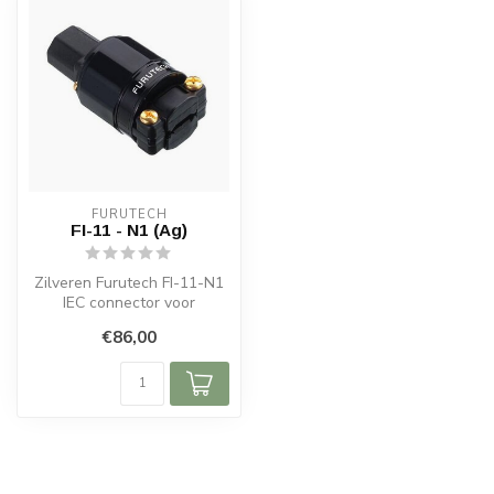
FURUTECH
FI-11 - N1 (Ag)
Zilveren Furutech FI-11-N1
IEC connector voor
audiofielen, fosforbrons,
€86,00
kabeldia...