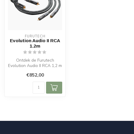
FURUTECH
Evolution Audio II RCA
1.2m
Ontdek de Furutech
Evolution Audio II RCA 1,2 m
interlink. Neutraal geluid, α
€852,00
OC...