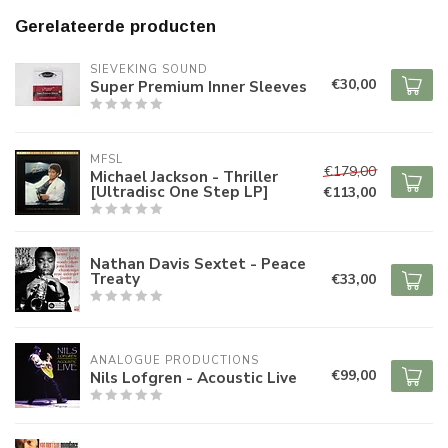
Gerelateerde producten
SIEVEKING SOUND
€30,00
Super Premium Inner Sleeves
MFSL
€179,00
Michael Jackson - Thriller
[Ultradisc One Step LP]
€113,00
Nathan Davis Sextet - Peace
Treaty
€33,00
ANALOGUE PRODUCTIONS
€99,00
Nils Lofgren - Acoustic Live