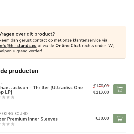
Vragen over dit product?
Neem dan gerust contact op met onze klantenservice via
info@hi-stands.eu
of via de
Online Chat
rechts onder. Wij
helpen u graag verder!
rde producten
SL
€179,00
hael Jackson - Thriller [Ultradisc One
ep LP]
€113,00
VEKING SOUND
€30,00
per Premium Inner Sleeves