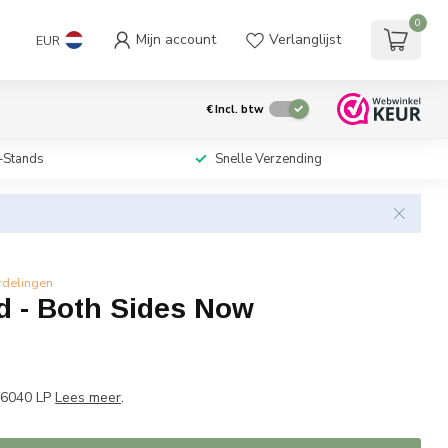
0
Mijn account
Verlanglijst
EUR
€
Incl. btw
-Stands
Snelle Verzending
rdelingen
d - Both Sides Now
w
P 6040 LP
Lees meer
.