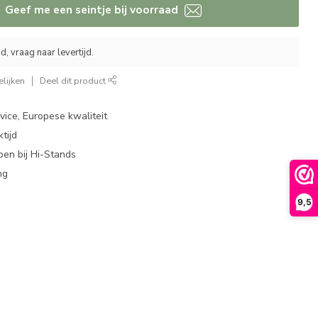
Geef me een seintje bij voorraad
, vraag naar levertijd.
lijken
Deel dit product
ice, Europese kwaliteit
tijd
en bij Hi-Stands
ng
9,5