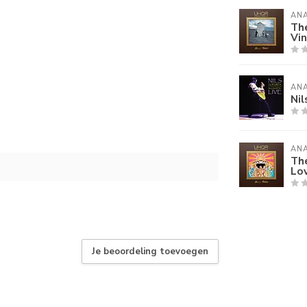
AN
Th
Vin
AN
Nil
AN
The
Lov
Je beoordeling toevoegen