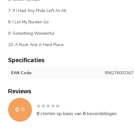
7. If I Had Any Pride Left At All
8. I Let My Burden Go
9. Something Wonderful
10. A Rock And A Hard Place
Specificaties
EAN Code
856276002367
Reviews
0
/
5
0
sterren op basis van
0
beoordelingen