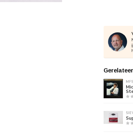
Gerelatee
MF
Mic
St
SIE
Su