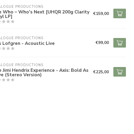
ALOGUE PRODUCTIONS
e Who – Who's Next [UHQR 200g Clarity
€159,00
yl LP]
ALOGUE PRODUCTIONS
€99,00
s Lofgren - Acoustic Live
ALOGUE PRODUCTIONS
 Jimi Hendrix Experience - Axis: Bold As
€225,00
e (Stereo Version)