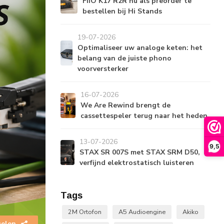
FiiO K17 R2R nu als preorder te
bestellen bij Hi Stands
19-07-2026
Optimaliseer uw analoge keten: het
belang van de juiste phono
voorversterker
16-07-2026
We Are Rewind brengt de
cassettespeler terug naar het heden
13-07-2026
9,5
STAX SR 007S met STAX SRM D50,
verfijnd elektrostatisch luisteren
Tags
2M Ortofon
A5 Audioengine
Akiko
elen