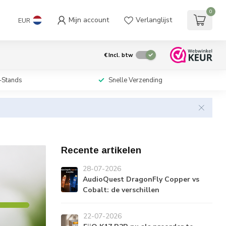
0
Mijn account
Verlanglijst
EUR
€
Incl. btw
-Stands
Snelle Verzending
Recente artikelen
28-07-2026
AudioQuest DragonFly Copper vs
Cobalt: de verschillen
22-07-2026