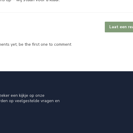
Laat een re
nts yet, be the first one to comment
eker een kijkje op onze
orden op veelgestelde vragen en