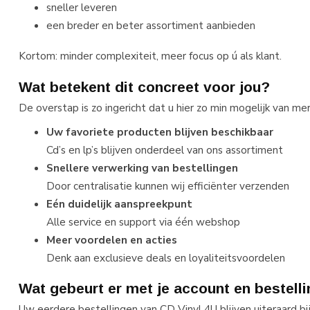
sneller leveren
een breder en beter assortiment aanbieden
Kortom: minder complexiteit, meer focus op ú als klant.
Wat betekent dit concreet voor jou?
De overstap is zo ingericht dat u hier zo min mogelijk van me
Uw favoriete producten blijven beschikbaar
Cd’s en lp’s blijven onderdeel van ons assortiment
Snellere verwerking van bestellingen
Door centralisatie kunnen wij efficiënter verzenden
Eén duidelijk aanspreekpunt
Alle service en support via één webshop
Meer voordelen en acties
Denk aan exclusieve deals en loyaliteitsvoordelen
Wat gebeurt er met je account en bestell
Uw eerdere bestellingen van CD Vinyl 4U blijven uiteraard bi