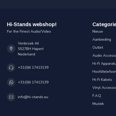
Hi-Stands webshop!
Categori
For the Finest Audio/Video
Nieuw
Aanbieding
Venbroek 44
Outlet
5527BH Hapert
Nederland
Audio Accesso
Hi-Fi Apparat
+31(0)6 17413139
Hoofdtelefoo
Hi-Fi Kabels
+31(0)6 17413139
Vinyl Accesso
F.A.Q.
info@hi-stands.eu
Muziek