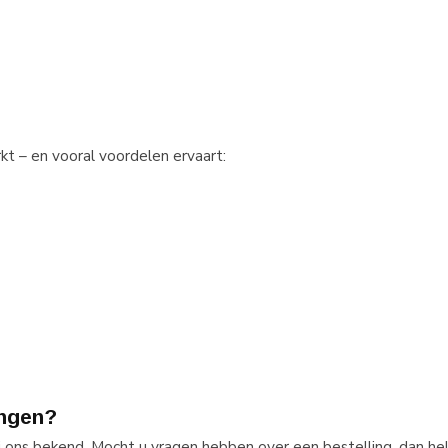
rkt – en vooral voordelen ervaart:
ingen?
j ons bekend. Mocht u vragen hebben over een bestelling, dan hel