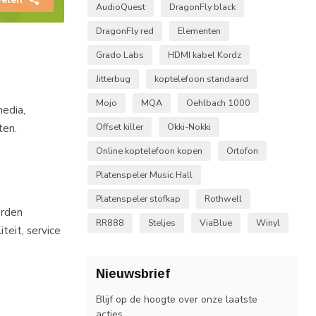
AudioQuest
DragonFly black
DragonFly red
Elementen
Grado Labs
HDMI kabel Kordz
Jitterbug
koptelefoon standaard
Mojo
MQA
Oehlbach 1000
media,
ten.
Offset killer
Okki-Nokki
Online koptelefoon kopen
Ortofon
Platenspeler Music Hall
Platenspeler stofkap
Rothwell
orden
RR888
Steljes
ViaBlue
Winyl
teit, service
Nieuwsbrief
Blijf op de hoogte over onze laatste
acties