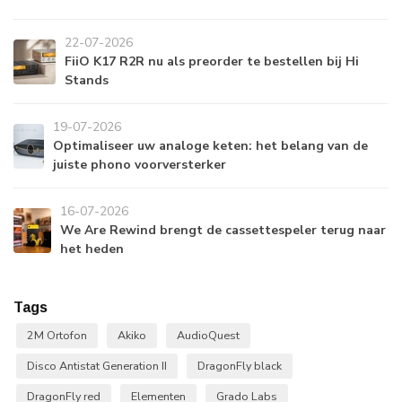
22-07-2026
FiiO K17 R2R nu als preorder te bestellen bij Hi
Stands
19-07-2026
Optimaliseer uw analoge keten: het belang van de
juiste phono voorversterker
16-07-2026
We Are Rewind brengt de cassettespeler terug naar
het heden
Tags
2M Ortofon
Akiko
AudioQuest
Disco Antistat Generation II
DragonFly black
DragonFly red
Elementen
Grado Labs