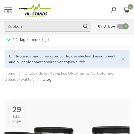
0
MENU
€
Incl. btw
14 dagen bedenktijd
Bij Hi-Stands vindt u een zorgvuldig geselecteerd assortiment
audio- en videoaccessoires van topkwaliteit.
Home
/
Ontdek de IsoAcoustics OREA Serie: Verbeter uw
Geluidskwaliteit
/
Blog
29
JUN
2025