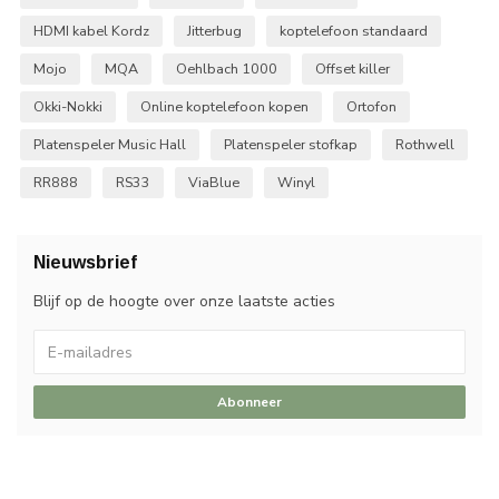
HDMI kabel Kordz
Jitterbug
koptelefoon standaard
Mojo
MQA
Oehlbach 1000
Offset killer
Okki-Nokki
Online koptelefoon kopen
Ortofon
Platenspeler Music Hall
Platenspeler stofkap
Rothwell
RR888
RS33
ViaBlue
Winyl
Nieuwsbrief
Blijf op de hoogte over onze laatste acties
Abonneer