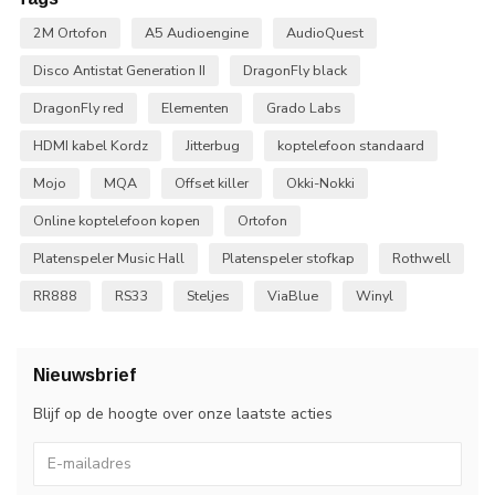
2M Ortofon
A5 Audioengine
AudioQuest
Disco Antistat Generation II
DragonFly black
DragonFly red
Elementen
Grado Labs
HDMI kabel Kordz
Jitterbug
koptelefoon standaard
Mojo
MQA
Offset killer
Okki-Nokki
Online koptelefoon kopen
Ortofon
Platenspeler Music Hall
Platenspeler stofkap
Rothwell
RR888
RS33
Steljes
ViaBlue
Winyl
Nieuwsbrief
Blijf op de hoogte over onze laatste acties