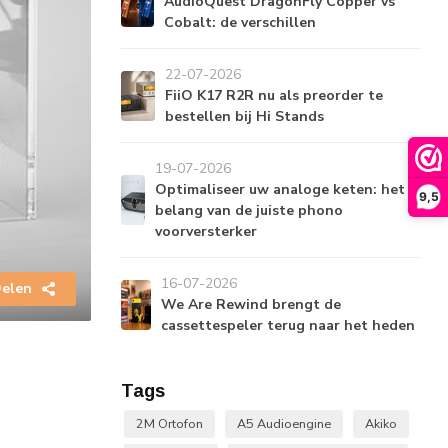
AudioQuest DragonFly Copper vs
Cobalt: de verschillen
22-07-2026
FiiO K17 R2R nu als preorder te
bestellen bij Hi Stands
19-07-2026
Optimaliseer uw analoge keten: het
9,5
belang van de juiste phono
voorversterker
16-07-2026
elen
We Are Rewind brengt de
cassettespeler terug naar het heden
Tags
2M Ortofon
A5 Audioengine
Akiko