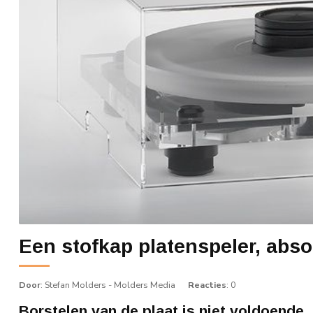
Een stofkap platenspeler, abs
Door
: Stefan Molders - Molders Media
Reacties
: 0
Borstelen van de plaat is niet voldoende