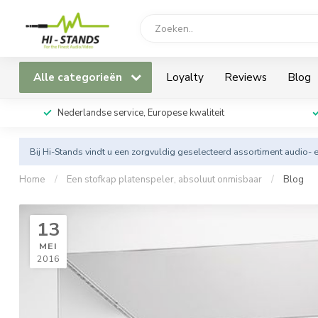
Alle categorieën
Loyalty
Reviews
Blog
Nederlandse service, Europese kwaliteit
Bij Hi-Stands vindt u een zorgvuldig geselecteerd assortiment audio- 
Home
/
Een stofkap platenspeler, absoluut onmisbaar
/
Blog
13
MEI
2016