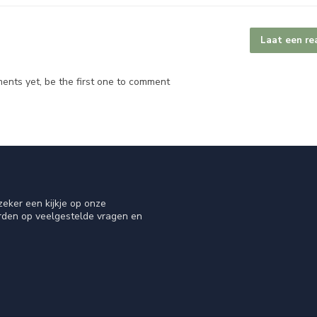
Laat een re
nts yet, be the first one to comment
eker een kijkje op onze
orden op veelgestelde vragen en