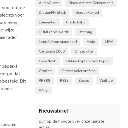
AudioQuest
Disco Antistat Generation II
r voor dat de
DragonFly black
DragonFly red
slechts voor
oor even,
Elementen
Grado Labs
ke wijze
HDMI kabel Kordz
Jitterbug
aanrader.
koptelefoon standaard
Mojo
MQA
Oehlbach 1000
Offset killer
Okki-Nokki
Online koptelefoon kopen
r beperkt
Ortofon
Platenspeler stofkap
gezorgd dat
 besteld. Dit
RR888
RS33
Steljes
ViaBlue
om een
Winyl
Nieuwsbrief
Blijf op de hoogte over onze laatste
 speciale
acties