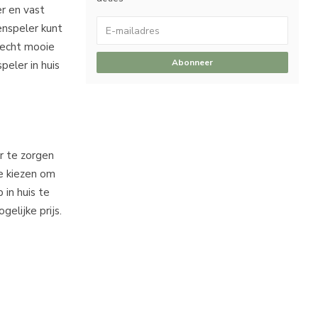
er en vast
enspeler kunt
 echt mooie
Abonneer
peler in huis
r te zorgen
te kiezen om
 in huis te
elijke prijs.