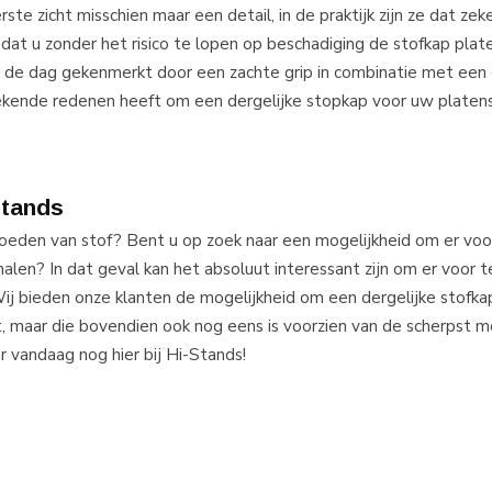
rste zicht misschien maar een detail, in de praktijk zijn ze dat zek
 dat u zonder het risico te lopen op beschadiging de stofkap plat
g de dag gekenmerkt door een zachte grip in combinatie met een
tstekende redenen heeft om een dergelijke stopkap voor uw platens
Stands
loeden van stof? Bent u op zoek naar een mogelijkheid om er voo
 halen? In dat geval kan het absoluut interessant zijn om er voor 
 Wij bieden onze klanten de mogelijkheid om een dergelijke stofkap
, maar die bovendien ook nog eens is voorzien van de scherpst mog
r vandaag nog hier bij Hi-Stands!