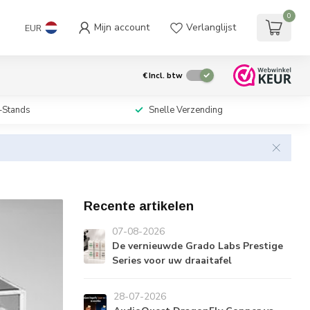
0
Mijn account
Verlanglijst
EUR
€
Incl. btw
-Stands
Snelle Verzending
Recente artikelen
07-08-2026
De vernieuwde Grado Labs Prestige
Series voor uw draaitafel
28-07-2026