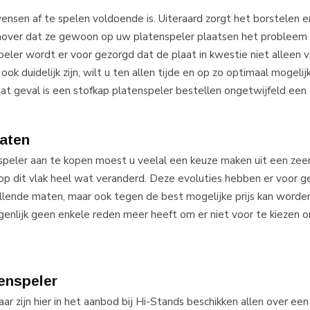
nsen af te spelen voldoende is. Uiteraard zorgt het borstelen e
genover dat ze gewoon op uw platenspeler plaatsen het probleem 
eler wordt er voor gezorgd dat de plaat in kwestie niet alleen v
ook duidelijk zijn, wilt u ten allen tijde en op zo optimaal mogelij
at geval is een stofkap platenspeler bestellen ongetwijfeld een 
maten
speler aan te kopen moest u veelal een keuze maken uit een zee
 op dit vlak heel wat veranderd. Deze evoluties hebben er voor 
illende maten, maar ook tegen de best mogelijke prijs kan worden
eigenlijk geen enkele reden meer heeft om er niet voor te kiezen 
tenspeler
ar zijn hier in het aanbod bij Hi-Stands beschikken allen over een