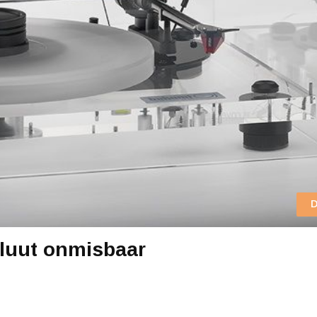
D
oluut onmisbaar