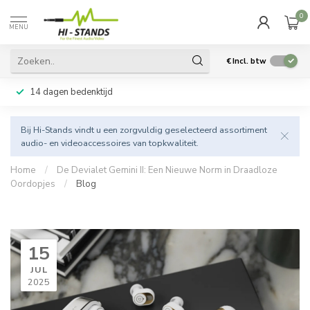
0
MENU
€
Incl. btw
14 dagen bedenktijd
Bij Hi-Stands vindt u een zorgvuldig geselecteerd assortiment
audio- en videoaccessoires van topkwaliteit.
Home
/
De Devialet Gemini II: Een Nieuwe Norm in Draadloze
Oordopjes
/
Blog
15
JUL
2025