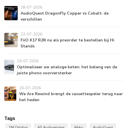
28-07-2026
AudioQuest DragonFly Copper vs Cobalt: de
verschillen
22-07-2026
FiiO K17 R2R nu als preorder te bestellen bij Hi
Stands
19-07-2026
Optimaliseer uw analoge keten: het belang van de
juiste phono voorversterker
16-07-2026
We Are Rewind brengt de cassettespeler terug naar
het heden
Tags
2M Ortofon
A5 Audioengine
Akiko
AudioQuest