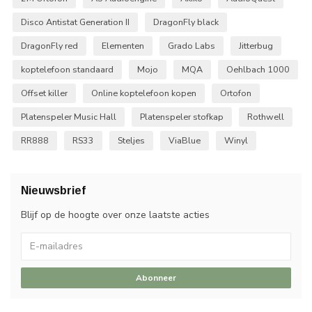
Disco Antistat Generation II
DragonFly black
DragonFly red
Elementen
Grado Labs
Jitterbug
koptelefoon standaard
Mojo
MQA
Oehlbach 1000
Offset killer
Online koptelefoon kopen
Ortofon
Platenspeler Music Hall
Platenspeler stofkap
Rothwell
RR888
RS33
Steljes
ViaBlue
Winyl
Nieuwsbrief
Blijf op de hoogte over onze laatste acties
Abonneer