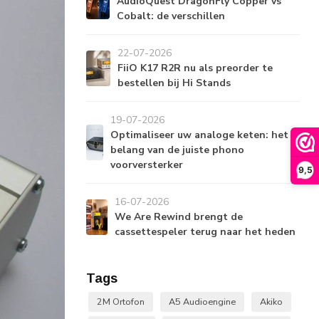
AudioQuest DragonFly Copper vs
Cobalt: de verschillen
22-07-2026
FiiO K17 R2R nu als preorder te
bestellen bij Hi Stands
19-07-2026
Optimaliseer uw analoge keten: het
belang van de juiste phono
voorversterker
9,5
16-07-2026
We Are Rewind brengt de
cassettespeler terug naar het heden
Tags
2M Ortofon
A5 Audioengine
Akiko