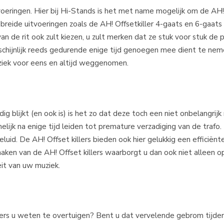
uitvoeringen. Hier bij Hi-Stands is het met name mogelijk om de AH!
breide uitvoeringen zoals de AH! Offsetkiller 4-gaats en 6-gaats
n de rit ook zult kiezen, u zult merken dat ze stuk voor stuk de 
chijnlijk reeds gedurende enige tijd genoegen mee dient te ne
muziek voor eens en altijd weggenomen.
 blijkt (en ook is) is het zo dat deze toch een niet onbelangrijk 
lijk na enige tijd leiden tot premature verzadiging van de trafo
uid. De AH! Offset killers bieden ook hier gelukkig een efficiënt
aken van de AH! Offset killers waarborgt u dan ook niet alleen o
eit van uw muziek.
ers u weten te overtuigen? Bent u dat vervelende gebrom tijde