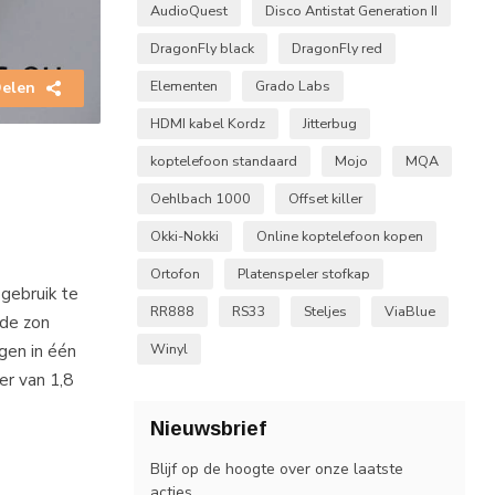
AudioQuest
Disco Antistat Generation II
DragonFly black
DragonFly red
Elementen
Grado Labs
elen
HDMI kabel Kordz
Jitterbug
koptelefoon standaard
Mojo
MQA
Oehlbach 1000
Offset killer
Okki-Nokki
Online koptelefoon kopen
Ortofon
Platenspeler stofkap
gebruik te
RR888
RS33
Steljes
ViaBlue
 de zon
gen in één
Winyl
er van 1,8
Nieuwsbrief
Blijf op de hoogte over onze laatste
acties