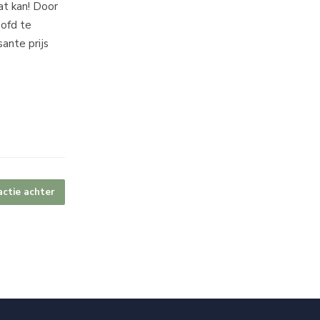
at kan! Door
oofd te
sante prijs
actie achter