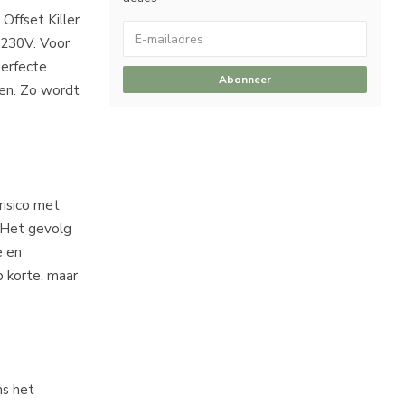
 Offset Killer
 230V. Voor
perfecte
Abonneer
men. Zo wordt
risico met
. Het gevolg
e en
p korte, maar
ns het