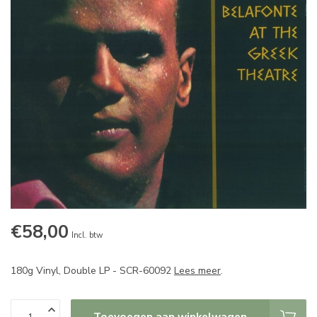
€58,00
Incl. btw
180g Vinyl, Double LP - SCR-60092
Lees meer
.
Toevoegen aan winkelwagen