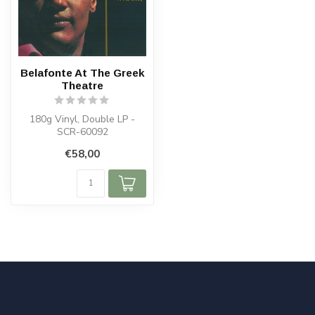
Belafonte At The Greek
Theatre
180g Vinyl, Double LP -
SCR-60092
€58,00