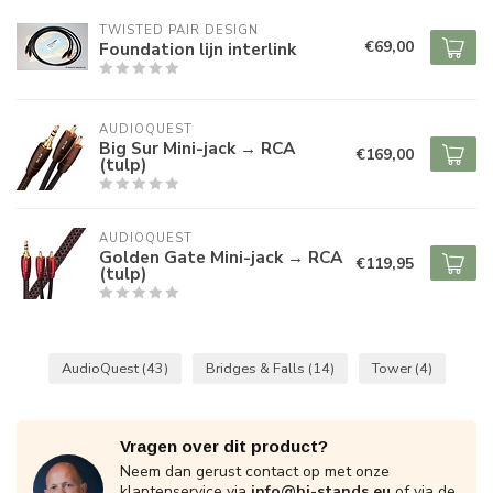
TWISTED PAIR DESIGN
€69,00
Foundation lijn interlink
AUDIOQUEST
Big Sur Mini-jack → RCA
€169,00
(tulp)
AUDIOQUEST
Golden Gate Mini-jack → RCA
€119,95
(tulp)
AudioQuest
(43)
Bridges & Falls
(14)
Tower
(4)
Vragen over dit product?
Neem dan gerust contact op met onze
klantenservice via
info@hi-stands.eu
of via de