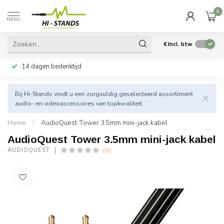
0
MENU
€
Incl. btw
14 dagen bedenktijd
Bij Hi-Stands vindt u een zorgvuldig geselecteerd assortiment
audio- en videoaccessoires van topkwaliteit.
Home
/
AudioQuest Tower 3.5mm mini-jack kabel
AudioQuest Tower 3.5mm mini-jack kabel
(0)
AUDIOQUEST