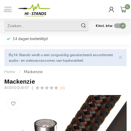
0
MENU
€
Incl. btw
14 dagen bedenktijd
Bij Hi-Stands vindt u een zorgvuldig geselecteerd assortiment
audio- en videoaccessoires van topkwaliteit.
Home
/
Mackenzie
Mackenzie
(0)
AUDIOQUEST