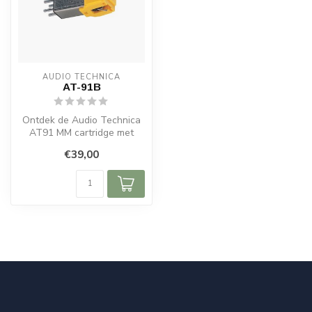
AUDIO TECHNICA
AT-91B
Ontdek de Audio Technica
AT91 MM cartridge met
sferische naald, uitstekende
€39,00
gelu...