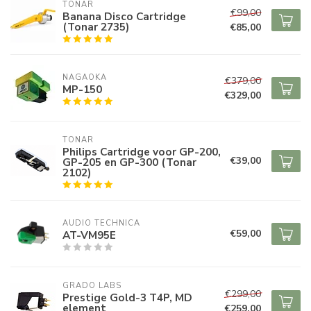
TONAR
€99,00
Banana Disco Cartridge
(Tonar 2735)
€85,00
NAGAOKA
€379,00
MP-150
€329,00
TONAR
Philips Cartridge voor GP-200,
€39,00
GP-205 en GP-300 (Tonar
2102)
AUDIO TECHNICA
€59,00
AT-VM95E
GRADO LABS
€299,00
Prestige Gold-3 T4P, MD
element
€259,00