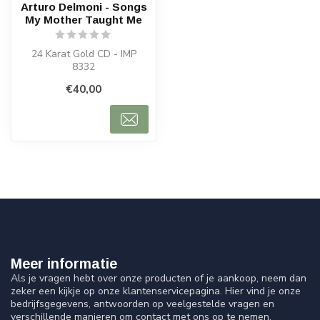
Arturo Delmoni - Songs
My Mother Taught Me
24 Karat Gold CD - IMP
8332
€40,00
Meer informatie
Als je vragen hebt over onze producten of je aankoop, neem dan
zeker een kijkje op onze klantenservicepagina. Hier vind je onze
bedrijfsgegevens, antwoorden op veelgestelde vragen en
verschillende manieren om contact met ons op te nemen.