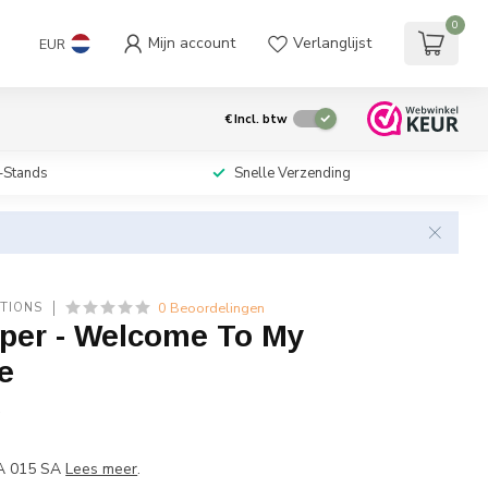
0
Mijn account
Verlanglijst
EUR
€
Incl. btw
-Stands
Snelle Verzending
0 Beoordelingen
TIONS
oper - Welcome To My
e
w
A 015 SA
Lees meer
.