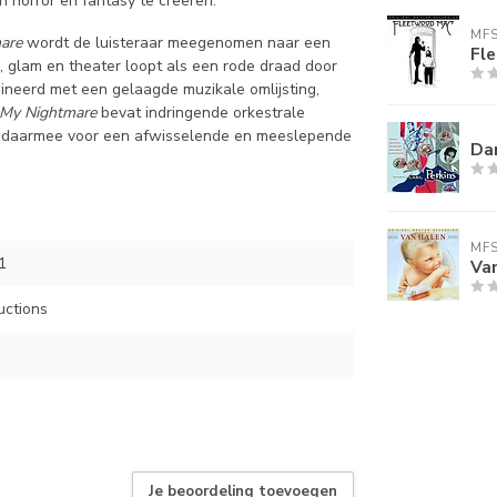
 horror en fantasy te creëren.
MF
are
wordt de luisteraar meegenomen naar een
Fl
 glam en theater loopt als een rode draad door
ineerd met een gelaagde muzikale omlijsting,
My Nightmare
bevat indringende orkestrale
gt daarmee voor een afwisselende en meeslepende
Dan
MF
1
Van
uctions
Je beoordeling toevoegen