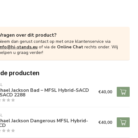
Vragen over dit product?
Neem dan gerust contact op met onze klantenservice via
info@hi-stands.eu
of via de
Online Chat
rechts onder. Wij
helpen u graag verder!
rde producten
SL
chael Jackson Bad – MFSL Hybrid-SACD
€40,00
SACD 2288
SL
chael Jackson Dangerous MFSL Hybrid-
€40,00
CD