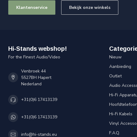
Klantenservice
Bekijk onze winkels
Hi-Stands webshop!
Categori
For the Finest Audio/Video
Nieuw
Aanbieding
Venbroek 44
Outlet
5527BH Hapert
Nederland
Audio Accesso
Hi-Fi Apparat
+31(0)6 17413139
Hoofdtelefoo
Hi-Fi Kabels
+31(0)6 17413139
Vinyl Accesso
F.A.Q.
info@hi-stands.eu