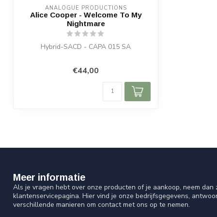
ANALOGUE PRODUCTIONS
Alice Cooper - Welcome To My
Nightmare
Hybrid-SACD - CAPA 015 SA
€44,00
Meer informatie
Als je vragen hebt over onze producten of je aankoop, neem dan z
klantenservicepagina. Hier vind je onze bedrijfsgegevens, antwo
verschillende manieren om contact met ons op te nemen.