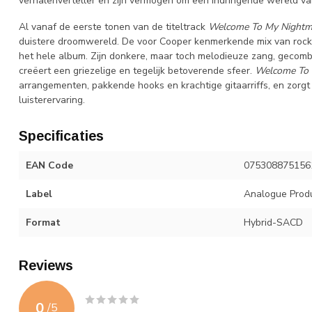
verhalenverteller en zijn vermogen om een indringende wereld van
Al vanaf de eerste tonen van de titeltrack
Welcome To My Nightm
duistere droomwereld. De voor Cooper kenmerkende mix van rock,
het hele album. Zijn donkere, maar toch melodieuze zang, gecomb
creëert een griezelige en tegelijk betoverende sfeer.
Welcome To 
arrangementen, pakkende hooks en krachtige gitaarriffs, en zor
luisterervaring.
Specificaties
EAN Code
075308875156
Label
Analogue Prod
Format
Hybrid-SACD
Reviews
0
/
5