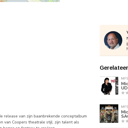
Gerelatee
MF
Mi
UD
MF
Mi
SA
 de release van zijn baanbrekende conceptalbum
n van Coopers theatrale stijl, zijn talent als